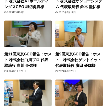
ト 株式会社ATホールディ
ト 株式会社サンヨーシステ
ングスCEO 堀切勇真様
ム 代表取締役 鈴木 圭祐様
2025年3月20日
2025年2月19日
第11回東京GCC報告：ホス
第9回東京GCC報告：ホス
ト 株式会社白川プロ 代表
ト 株式会社ゲットイット
取締役 白川 亜弥様
代表取締役 廣田 優輝様
2024年11月20日
2024年9月25日