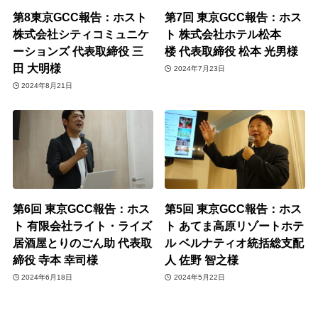
第8東京GCC報告：ホスト
第7回 東京GCC報告：ホス
株式会社シティコミュニケ
ト 株式会社ホテル松本
ーションズ 代表取締役 三
楼 代表取締役 松本 光男様
田 大明様
2024年7月23日
2024年8月21日
第6回 東京GCC報告：ホス
第5回 東京GCC報告：ホス
ト 有限会社ライト・ライズ
ト あてま高原リゾートホテ
居酒屋とりのごん助 代表取
ル ベルナティオ統括総支配
締役 寺本 幸司様
人 佐野 智之様
2024年6月18日
2024年5月22日