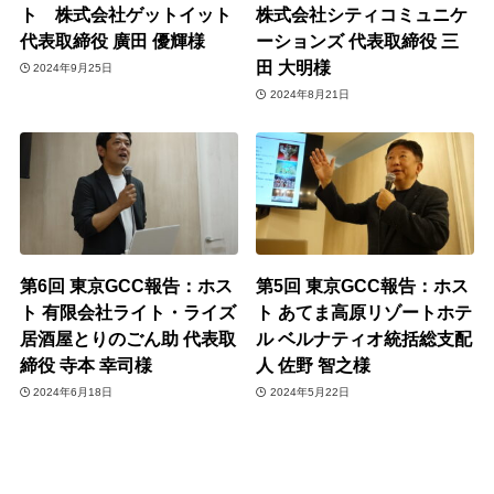
ト 株式会社ゲットイット
株式会社シティコミュニケ
代表取締役 廣田 優輝様
ーションズ 代表取締役 三
田 大明様
2024年9月25日
2024年8月21日
第6回 東京GCC報告：ホス
第5回 東京GCC報告：ホス
ト 有限会社ライト・ライズ
ト あてま高原リゾートホテ
居酒屋とりのごん助 代表取
ル ベルナティオ統括総支配
締役 寺本 幸司様
人 佐野 智之様
2024年6月18日
2024年5月22日