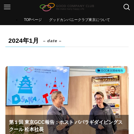
TOPページ
グッドカンパニークラブ東京について
2024年1月
– date –
GCC東京開催報告
第１回 東京GCC報告：ホスト パパラギダイビングス
クール 松本社長